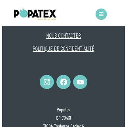
NOS SPECTACLES JEUNE PUBLIC
NOUS CONTACTER
(pour les enfants sages… et ceux qui mangent
la pâte à modeler)
POLITIQUE DE CONFIDENTIALITÉ
NOS SPECTACLES TOUT PUBLIC
(pour les grands qui tiennent debout après
20h)
NOS ANIMATIONS
(recommandées par 9 licornes sur 10)
Popatex
BP 70431
31004 Toulouse Cedex 6