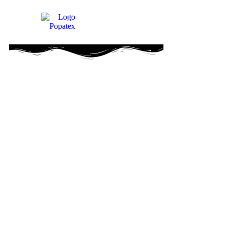
OS SPECTACLES JEUNE PUBLIC
our les enfants sages… et ceux qui mangent la
te à modeler)
OS SPECTACLES TOUT PUBLIC
our les grands qui tiennent debout après 20h)
OS ANIMATIONS
ecommandées par 9 licornes sur 10)